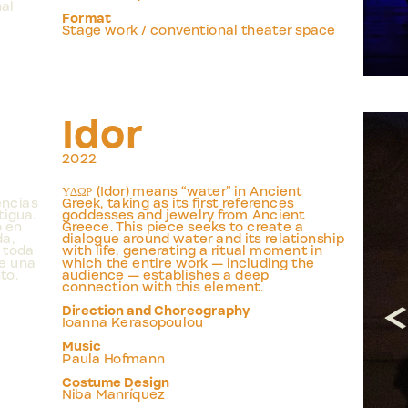
nal
Format
Stage work / conventional theater space
Idor
2022
Υ∆ΩΡ (Idor) means “water” in Ancient 
ncias 
Greek, taking as its first references 
igua. 
goddesses and jewelry from Ancient 
 en 
Greece. This piece seeks to create a 
a, 
dialogue around water and its relationship 
 toda 
with life, generating a ritual moment in 
e una 
which the entire work — including the 
to.
audience — establishes a deep 
1
/
6
connection with this element.
Direction and Choreography
Ioanna Kerasopoulou
Music
Paula Hofmann
Costume Design
Niba Manríquez