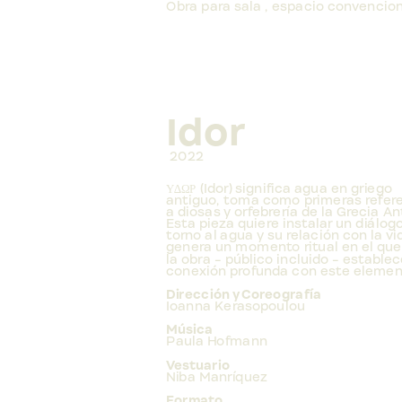
Obra para sala , espacio convencio
Idor
 2022
Υ∆ΩΡ (Idor) significa agua en griego 
antiguo, toma como primeras refere
a diosas y orfebrería de la Grecia Ant
Esta pieza quiere instalar un diálogo
torno al agua y su relación con la vid
genera un momento ritual en el que
la obra - público incluido - establec
conexión profunda con este elemen
Dirección y Coreografía
Ioanna Kerasopoulou
Música 
Paula Hofmann
Vestuario
Niba Manríquez
Formato