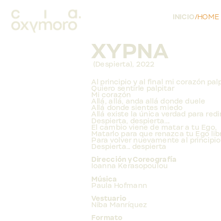
INICIO
/
HOME
XYPNA
 (Despierta), 2022
Al principio y al final mi corazón pal
Quiero sentirle palpitar
Mi corazón
Allá, allá, anda allá donde duele
Allá donde sientes miedo
Allá existe la única verdad para red
Despierta, despierta....
El cambio viene de matar a tu Ego,
Matarlo para que renazca tu Ego lib
Para volver nuevamente al principio
Despierta... despierta
Dirección y Coreografía
Ioanna Kerasopoulou
Música 
Paula Hofmann
Vestuario
Niba Manríquez
Formato