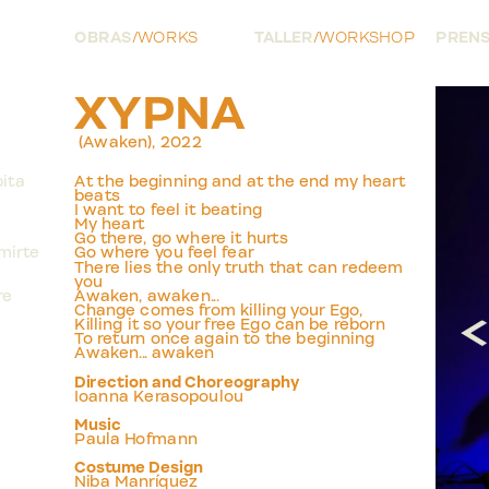
OBRAS
/
WORKS
TALLER
/
WORKSHOP
PREN
XYPNA
 (Awaken), 2022
pita
At the beginning and at the end my heart 
beats
I want to feel it beating
My heart
Go there, go where it hurts
imirte
Go where you feel fear
There lies the only truth that can redeem 
you
re
Awaken, awaken...
Change comes from killing your Ego,
Killing it so your free Ego can be reborn
To return once again to the beginning
Awaken... awaken
Direction and Choreography
Ioanna Kerasopoulou
1
/
3
Music
Paula Hofmann
Costume Design
Niba Manríquez